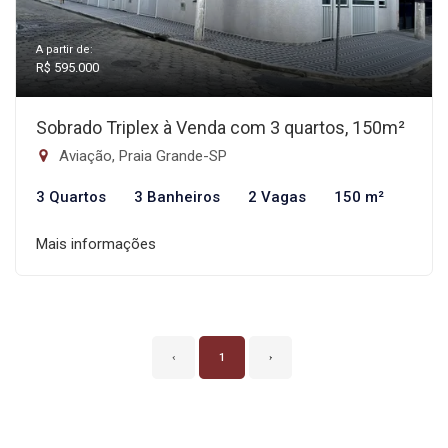
A partir de:
R$ 595.000
Sobrado Triplex à Venda com 3 quartos, 150m²
Aviação, Praia Grande-SP
3 Quartos
3 Banheiros
2 Vagas
150 m²
Mais informações
‹
1
›