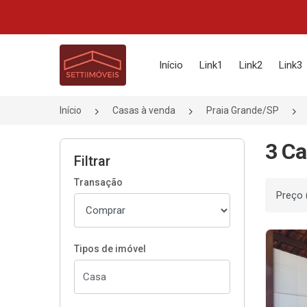
Página inicial
Início
Link1
Link2
Link3
Início
Casas à venda
Praia Grande/SP
3 Ca
Filtrar
Transação
Ordenar
Tipos de imóvel