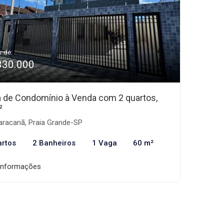
r de:
330.000
 de Condomínio à Venda com 2 quartos,
²
racanã, Praia Grande-SP
artos
2 Banheiros
1 Vaga
60 m²
informações