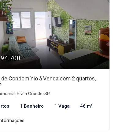
294.700
 de Condomínio à Venda com 2 quartos,
²
racanã, Praia Grande-SP
rtos
1 Banheiro
1 Vaga
46 m²
informações