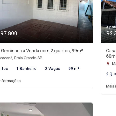
A parti
397.800
R$ 
 Geminada à Venda com 2 quartos, 99m²
Casa
60m
racanã, Praia Grande-SP
Ma
rtos
1 Banheiro
2 Vagas
99 m²
2 Qu
informações
Mais 