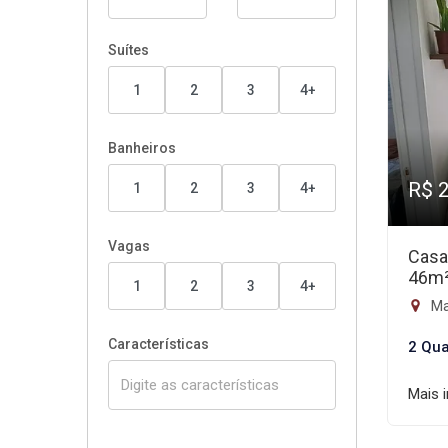
Suítes
1
2
3
4+
Banheiros
R$ 
1
2
3
4+
Vagas
Casa
46m
1
2
3
4+
Ma
Características
2 Qua
Mais 