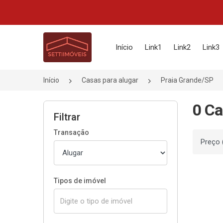
Página inicial
Início
Link1
Link2
Link3
Início
Casas para alugar
Praia Grande/SP
0 Ca
Filtrar
Transação
Ordenar
Tipos de imóvel