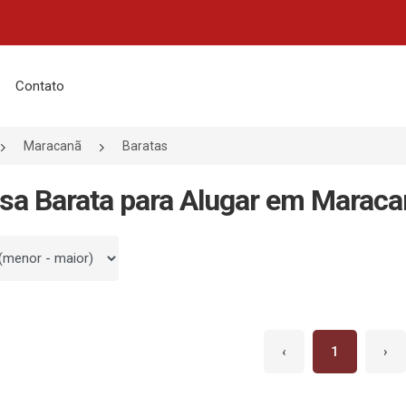
Contato
Maracanã
Baratas
sa Barata para Alugar em Maraca
 por
‹
1
›