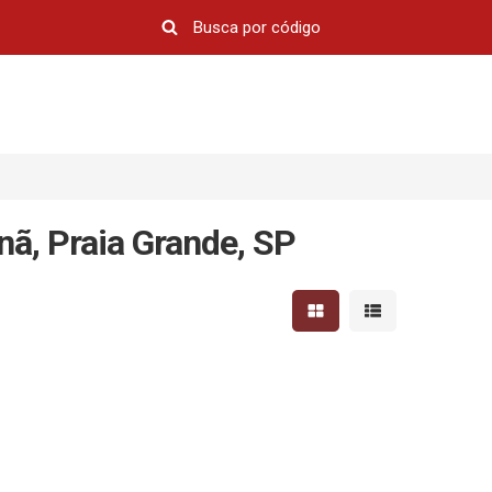
nã, Praia Grande, SP
Mostrar resultados em 
Mostrar resultad