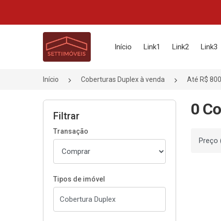
Página inicial
Início
Link1
Link2
Link3
Início
Coberturas Duplex à venda
Até R$ 800
0 Co
Filtrar
Transação
Ordenar
Tipos de imóvel