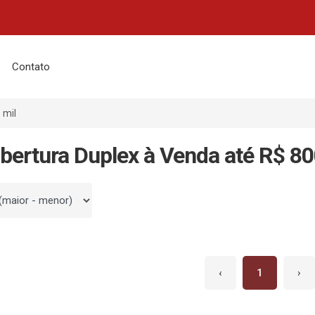
Contato
 mil
bertura Duplex à Venda até R$ 80
 por
‹
1
›