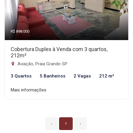
R$ 898.000
Cobertura Duplex à Venda com 3 quartos,
212m²
Aviação, Praia Grande-SP
3 Quartos
5 Banheiros
2 Vagas
212 m²
Mais informações
‹
1
›