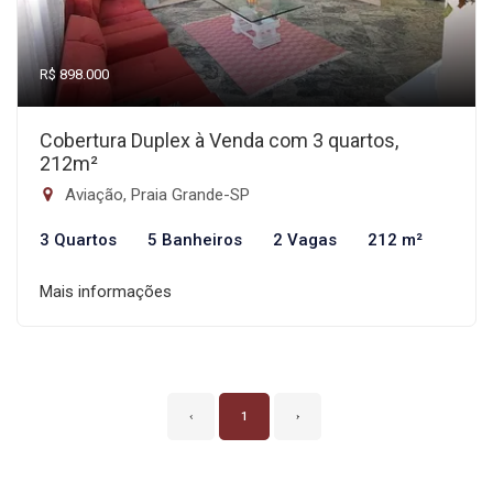
R$ 898.000
Cobertura Duplex à Venda com 3 quartos,
212m²
Aviação, Praia Grande-SP
3 Quartos
5 Banheiros
2 Vagas
212 m²
Mais informações
‹
1
›