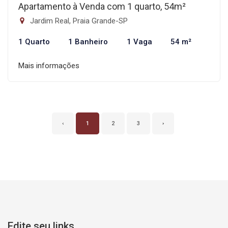
Apartamento à Venda com 1 quarto, 54m²
Jardim Real, Praia Grande-SP
1 Quarto
1 Banheiro
1 Vaga
54 m²
Mais informações
‹
1
2
3
›
Edite seu links