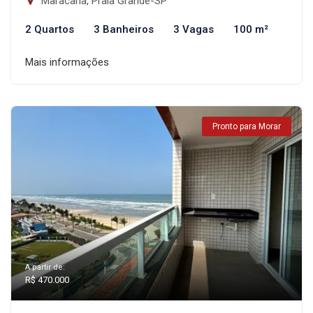
Maracanã, Praia Grande-SP
2 Quartos
3 Banheiros
3 Vagas
100 m²
Mais informações
Pronto para Morar
A partir de:
R$ 470.000