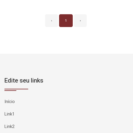
‹
1
›
Edite seu links
Início
Link1
Link2