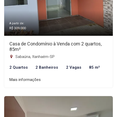
A partir de:
R$ 309.000
Casa de Condomínio à Venda com 2 quartos,
85m²
Sabaúna, Itanhaém-SP
2 Quartos
2 Banheiros
2 Vagas
85 m²
Mais informações