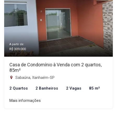
A partir de:
R$ 309.000
Casa de Condomínio à Venda com 2 quartos,
85m²
Sabaúna, Itanhaém-SP
2 Quartos
2 Banheiros
2 Vagas
85 m²
Mais informações