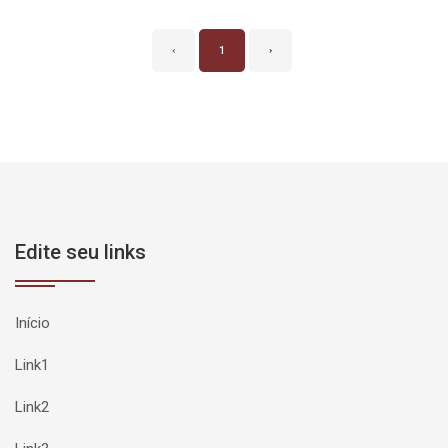
‹
1
›
Edite seu links
Início
Link1
Link2