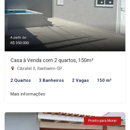
A partir de:
R$ 350.000
Casa à Venda com 2 quartos, 150m²
Cibratel II, Itanhaém-SP
2 Quartos
3 Banheiros
2 Vagas
150 m²
Mais informações
Pronto para Morar