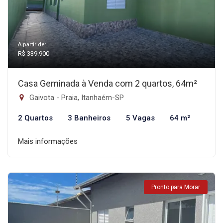
A partir de:
R$ 339.900
Casa Geminada à Venda com 2 quartos, 64m²
Gaivota - Praia, Itanhaém-SP
2 Quartos
3 Banheiros
5 Vagas
64 m²
Mais informações
Pronto para Morar