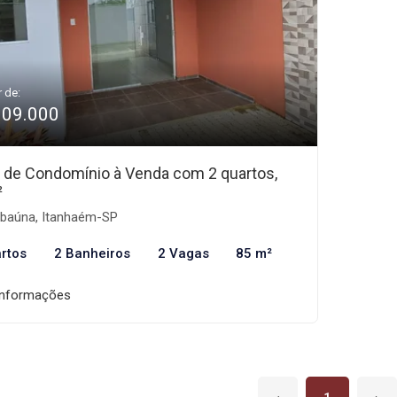
r de:
309.000
 de Condomínio à Venda com 2 quartos,
²
baúna, Itanhaém-SP
rtos
2 Banheiros
2 Vagas
85 m²
informações