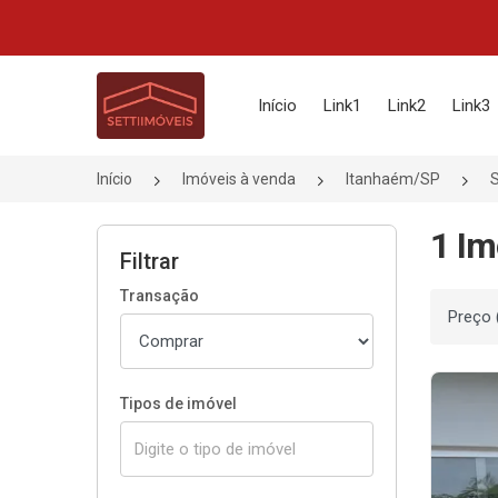
Página inicial
Início
Link1
Link2
Link3
Início
Imóveis à venda
Itanhaém/SP
1 Im
Filtrar
Transação
Ordenar
Tipos de imóvel