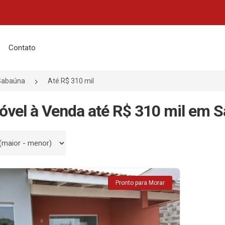
Contato
Sabaúna
Até R$ 310 mil
óvel à Venda até R$ 310 mil em 
 por
Pronto para Morar