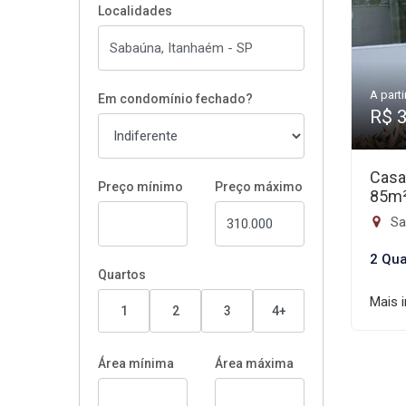
Localidades
A parti
Em condomínio fechado?
R$ 
Casa
Preço mínimo
Preço máximo
85m
Sa
2 Qua
Quartos
Mais 
1
2
3
4+
Área mínima
Área máxima