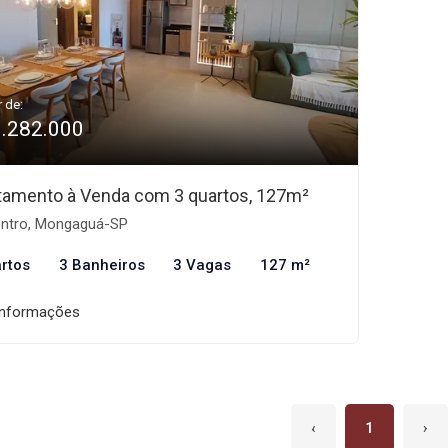
r de:
1.282.000
tamento à Venda com 3 quartos, 127m²
ntro, Mongaguá-SP
rtos
3 Banheiros
3 Vagas
127 m²
informações
‹
1
›