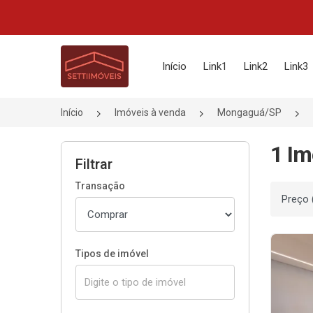
Página inicial
Início
Link1
Link2
Link3
Início
Imóveis à venda
Mongaguá/SP
1 Im
Filtrar
Transação
Ordenar
Tipos de imóvel