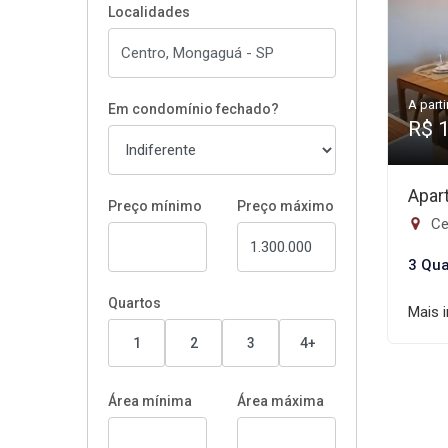
Localidades
A parti
Em condomínio fechado?
R$ 
Apar
Preço mínimo
Preço máximo
Ce
3 Qua
Quartos
Mais 
1
2
3
4+
Área mínima
Área máxima