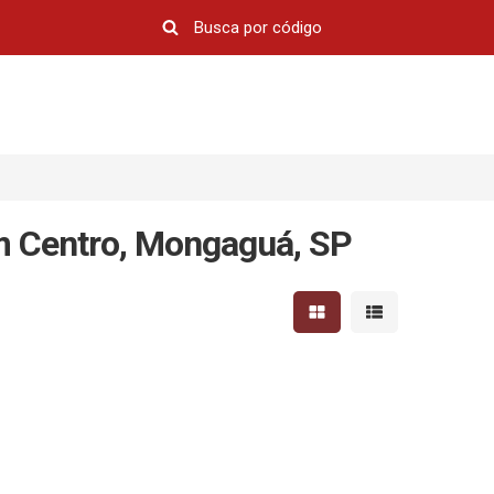
em Centro, Mongaguá, SP
Mostrar resultados em 
Mostrar resultad