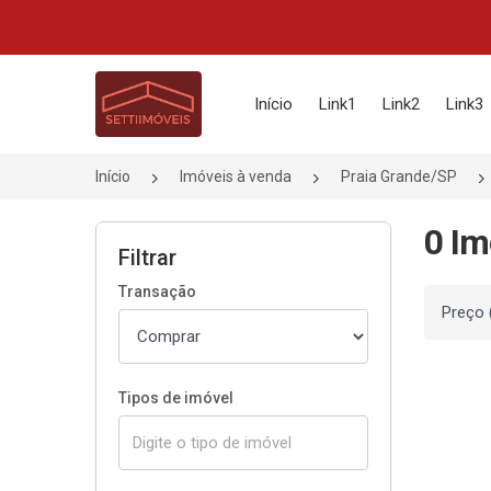
Página inicial
Início
Link1
Link2
Link3
Início
Imóveis à venda
Praia Grande/SP
0 Im
Filtrar
Transação
Ordenar
Tipos de imóvel