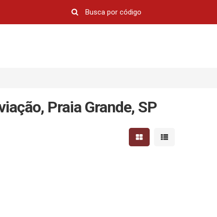
viação, Praia Grande, SP
Mostrar resultados em 
Mostrar resultad