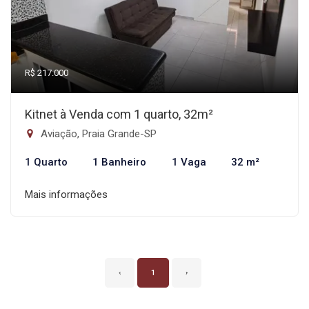
R$ 217.000
Kitnet à Venda com 1 quarto, 32m²
Aviação, Praia Grande-SP
1 Quarto
1 Banheiro
1 Vaga
32 m²
Mais informações
‹
1
›