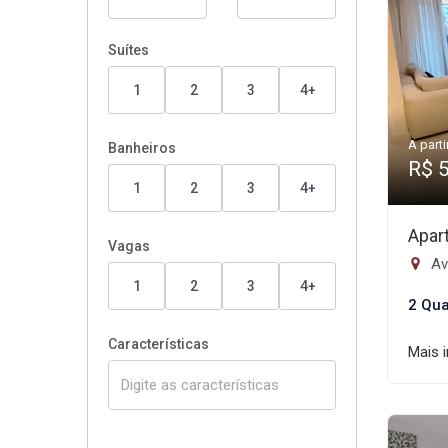
Suítes
1
2
3
4+
A parti
Banheiros
R$ 
1
2
3
4+
Apar
Vagas
Av
1
2
3
4+
2 Qua
Características
Mais 