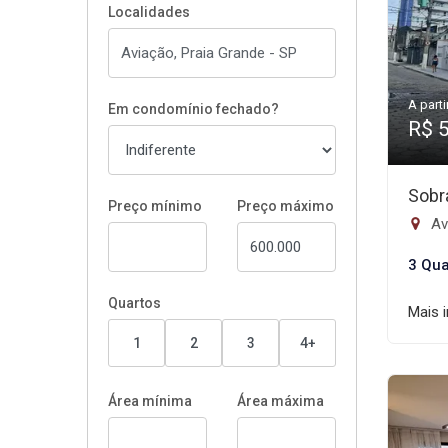
Localidades
A parti
Em condomínio fechado?
R$ 
Sobr
Preço mínimo
Preço máximo
Av
3 Qua
Quartos
Mais 
1
2
3
4+
Área mínima
Área máxima