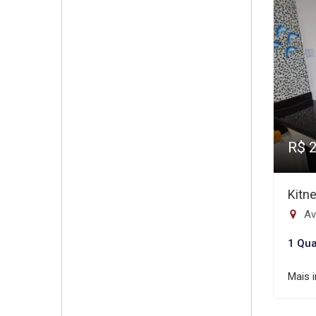
R$ 
Kitn
Av
1 Qua
Mais 