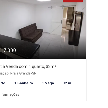
217.000
et à Venda com 1 quarto, 32m²
iação, Praia Grande-SP
rto
1 Banheiro
1 Vaga
32 m²
informações