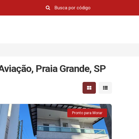
Aviação, Praia Grande, SP
Mostrar resultados em 
Mostrar resultad
Pronto para Morar