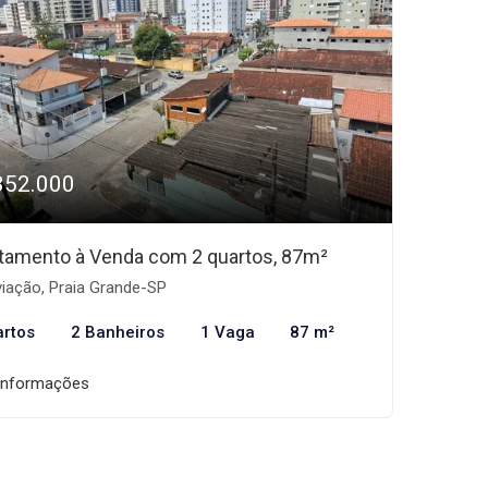
352.000
tamento à Venda com 2 quartos, 87m²
iação, Praia Grande-SP
artos
2 Banheiros
1 Vaga
87 m²
informações