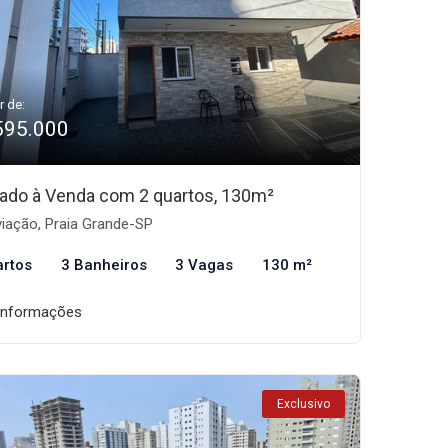
r de:
595.000
ado à Venda com 2 quartos, 130m²
iação, Praia Grande-SP
artos
3 Banheiros
3 Vagas
130 m²
informações
Exclusivo