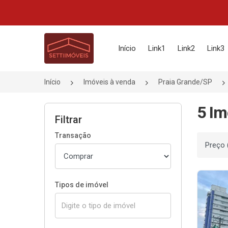
Página inicial
Início
Link1
Link2
Link3
Início
Imóveis à venda
Praia Grande/SP
5 Im
Filtrar
Transação
Ordenar
Tipos de imóvel