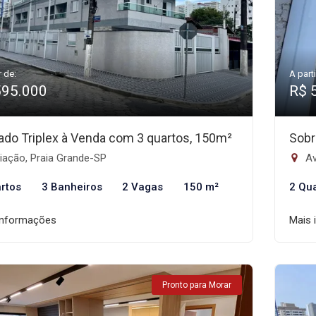
r de:
A parti
595.000
R$ 
ado Triplex à Venda com 3 quartos, 150m²
Sobr
iação, Praia Grande-SP
Av
rtos
3 Banheiros
2 Vagas
150 m²
2 Qu
informações
Mais 
Pronto para Morar