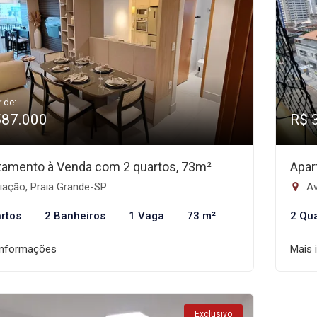
r de:
587.000
R$ 
tamento à Venda com 2 quartos, 73m²
Apar
iação, Praia Grande-SP
Av
rtos
2 Banheiros
1 Vaga
73 m²
2 Qu
informações
Mais 
Exclusivo