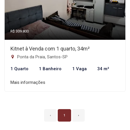
R$ 309.800
Kitnet à Venda com 1 quarto, 34m²
Ponta da Praia, Santos-SP
1 Quarto
1 Banheiro
1 Vaga
34 m²
Mais informações
‹
1
›