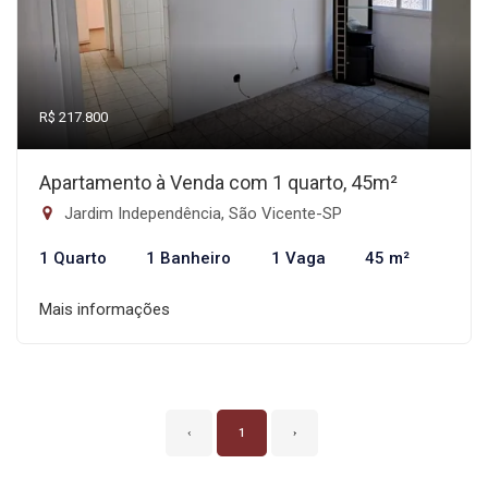
R$ 217.800
Apartamento à Venda com 1 quarto, 45m²
Jardim Independência, São Vicente-SP
1 Quarto
1 Banheiro
1 Vaga
45 m²
Mais informações
‹
1
›