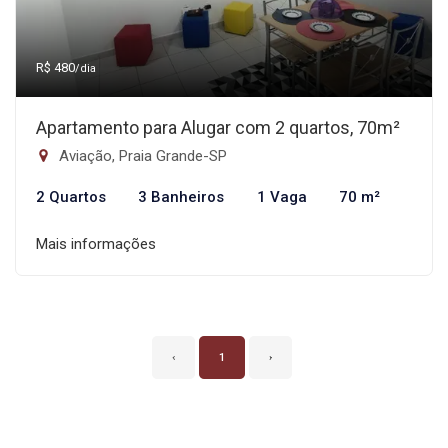
R$ 480
/dia
Apartamento para Alugar com 2 quartos, 70m²
Aviação, Praia Grande-SP
2 Quartos
3 Banheiros
1 Vaga
70 m²
Mais informações
‹
1
›