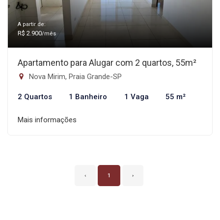
A partir de:
R$ 2.900
/mês
Apartamento para Alugar com 2 quartos, 55m²
Nova Mirim, Praia Grande-SP
2 Quartos
1 Banheiro
1 Vaga
55 m²
Mais informações
‹
1
›