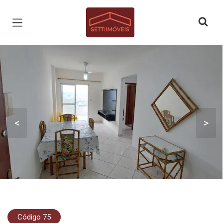
Página inicial
<
>
Código 75