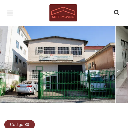
Página inicial
<
>
Código 80