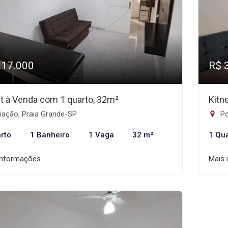
217.000
R$ 
et à Venda com 1 quarto, 32m²
Kitn
iação, Praia Grande-SP
Po
rto
1 Banheiro
1 Vaga
32 m²
1 Qu
informações
Mais 