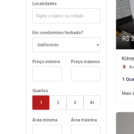
Localidades
Em condomínio fechado?
R$ 
Kitn
Preço mínimo
Preço máximo
Av
1 Qua
Quartos
Mais 
1
2
3
4+
Área mínima
Área máxima