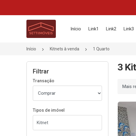
Página inicial
Início
Link1
Link2
Link3
Início
Kitnets à venda
1 Quarto
3 Ki
Filtrar
Transação
Ordenar
Tipos de imóvel