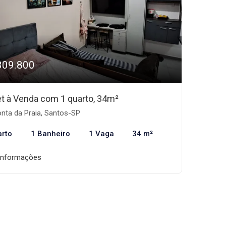
309.800
et à Venda com 1 quarto, 34m²
nta da Praia, Santos-SP
arto
1 Banheiro
1 Vaga
34 m²
informações