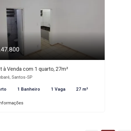
247.800
et à Venda com 1 quarto, 27m²
baré, Santos-SP
rto
1 Banheiro
1 Vaga
27 m²
informações