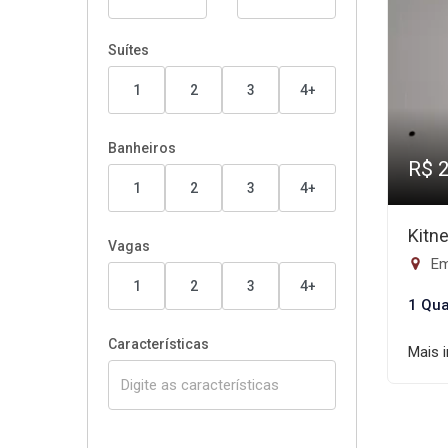
Suítes
1
2
3
4+
Banheiros
R$ 
1
2
3
4+
Kitn
Vagas
Em
1
2
3
4+
1 Qua
Características
Mais 