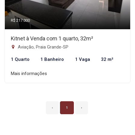
R$ 217.000
Kitnet à Venda com 1 quarto, 32m²
Aviação, Praia Grande-SP
1 Quarto
1 Banheiro
1 Vaga
32 m²
Mais informações
‹
1
›