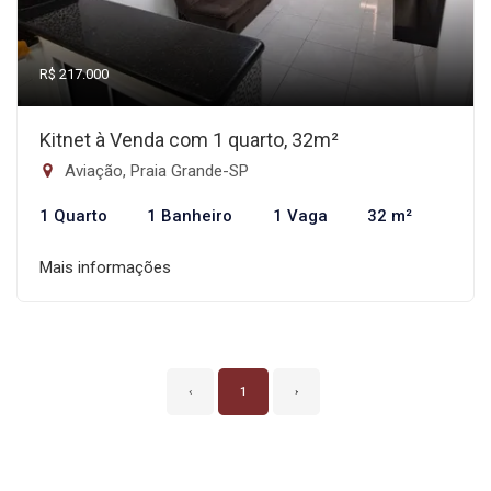
R$ 217.000
Kitnet à Venda com 1 quarto, 32m²
Aviação, Praia Grande-SP
1 Quarto
1 Banheiro
1 Vaga
32 m²
Mais informações
‹
1
›