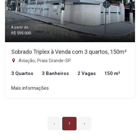
A partir de:
R$ 595.000
Sobrado Triplex à Venda com 3 quartos, 150m²
Aviação, Praia Grande-SP
3 Quartos
3 Banheiros
2 Vagas
150 m²
Mais informações
‹
1
›