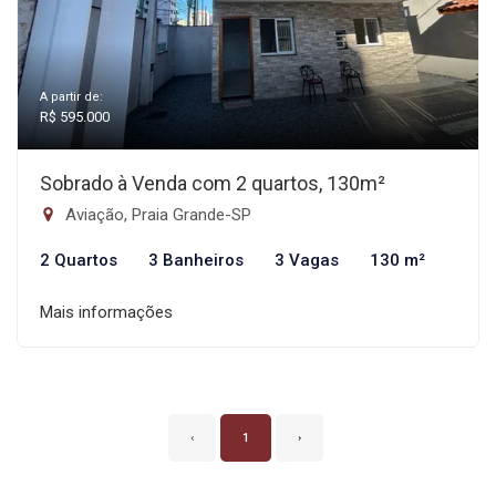
A partir de:
R$ 595.000
Sobrado à Venda com 2 quartos, 130m²
Aviação, Praia Grande-SP
2 Quartos
3 Banheiros
3 Vagas
130 m²
Mais informações
‹
1
›