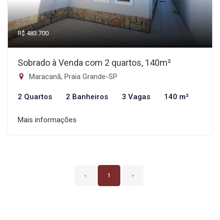
R$ 483.700
Sobrado à Venda com 2 quartos, 140m²
Maracanã, Praia Grande-SP
2 Quartos
2 Banheiros
3 Vagas
140 m²
Mais informações
‹
1
›