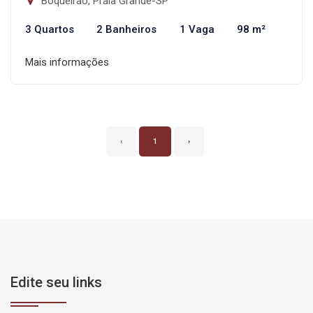
Boqueirão, Praia Grande-SP
3 Quartos
2 Banheiros
1 Vaga
98 m²
Mais informações
‹
1
›
Edite seu links