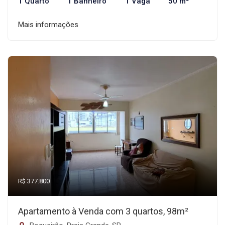
1 Quarto
1 Banheiro
1 Vaga
50 m²
Mais informações
R$ 377.800
Apartamento à Venda com 3 quartos, 98m²