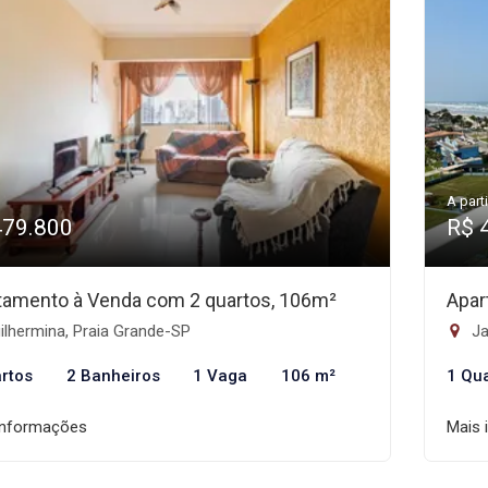
A parti
479.800
R$ 
tamento à Venda com 2 quartos, 106m²
Apar
lhermina, Praia Grande-SP
Ja
rtos
2 Banheiros
1 Vaga
106 m²
1 Qu
informações
Mais 