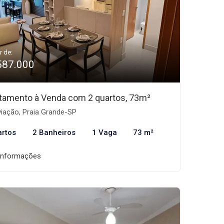
r de:
587.000
tamento à Venda com 2 quartos, 73m²
iação, Praia Grande-SP
artos
2 Banheiros
1 Vaga
73 m²
informações