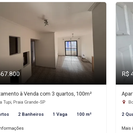
467.800
R$ 
tamento à Venda com 3 quartos, 100m²
Apar
a Tupi, Praia Grande-SP
Bo
rtos
2 Banheiros
1 Vaga
100 m²
2 Qu
informações
Mais 