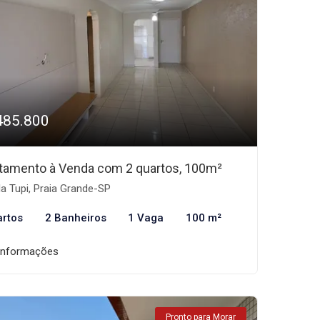
485.800
tamento à Venda com 2 quartos, 100m²
la Tupi, Praia Grande-SP
artos
2 Banheiros
1 Vaga
100 m²
informações
Pronto para Morar