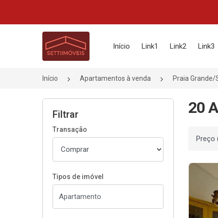
Página inicial
Início
Link1
Link2
Link3
Início
Apartamentos à venda
Praia Grande/
20 A
Filtrar
Transação
Ordenar
Tipos de imóvel