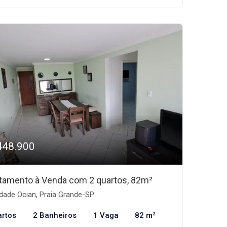
448.900
tamento à Venda com 2 quartos, 82m²
dade Ocian, Praia Grande-SP
artos
2 Banheiros
1 Vaga
82 m²