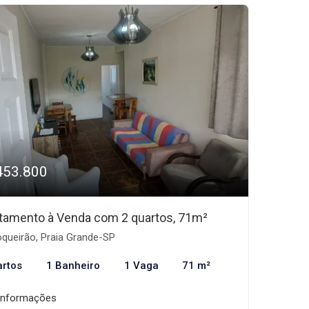
453.800
tamento à Venda com 2 quartos, 71m²
queirão, Praia Grande-SP
artos
1 Banheiro
1 Vaga
71 m²
informações