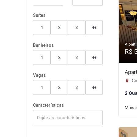
Suítes
1
2
3
4+
A parti
Banheiros
R$ 
1
2
3
4+
Apar
Vagas
Ci
1
2
3
4+
2 Qua
Características
Mais 