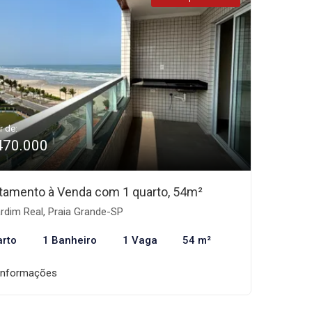
r de:
470.000
tamento à Venda com 1 quarto, 54m²
rdim Real, Praia Grande-SP
arto
1 Banheiro
1 Vaga
54 m²
informações