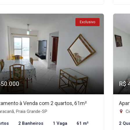
Exclusivo
450.000
R$ 
tamento à Venda com 2 quartos, 61m²
Apar
racanã, Praia Grande-SP
Ci
rtos
2 Banheiros
1 Vaga
61 m²
2 Qu