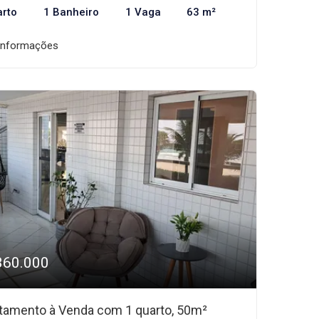
arto
1 Banheiro
1 Vaga
63 m²
informações
360.000
tamento à Venda com 1 quarto, 50m²