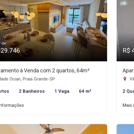
r de:
529.746
R$ 
tamento à Venda com 2 quartos, 64m²
Apar
dade Ocian, Praia Grande-SP
Vi
rtos
2 Banheiros
1 Vaga
64 m²
2 Qu
informações
Mais 