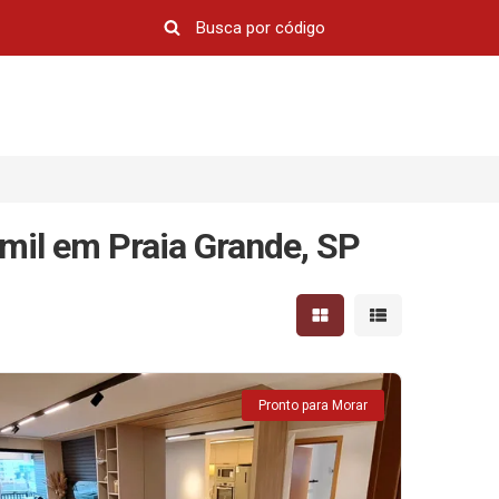
mil em Praia Grande, SP
Mostrar resultados em 
Mostrar resultad
Pronto para Morar