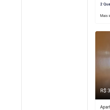
2 Qua
Mais 
R$ 
Apar