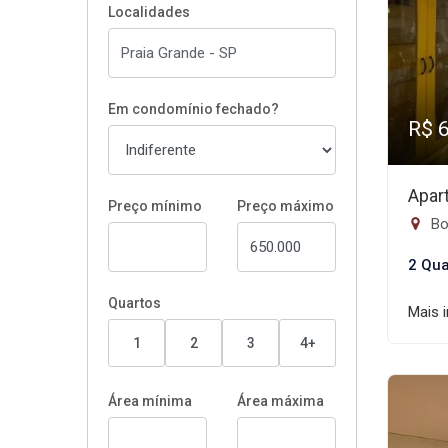
Localidades
Em condomínio fechado?
R$ 
Apar
Preço mínimo
Preço máximo
Bo
2 Qua
Quartos
Mais 
1
2
3
4+
Área mínima
Área máxima