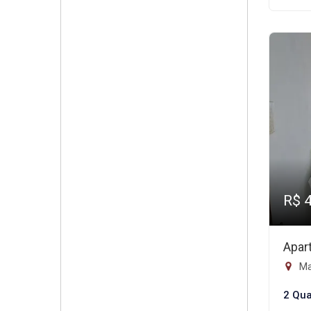
R$ 
Apar
Ma
2 Qua