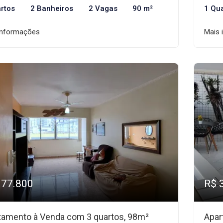
rtos
2 Banheiros
2 Vagas
90 m²
1 Qu
informações
Mais 
377.800
R$ 
tamento à Venda com 3 quartos, 98m²
Apar