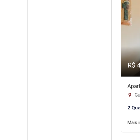
R$ 
Apar
Gui
2 Qua
Mais 