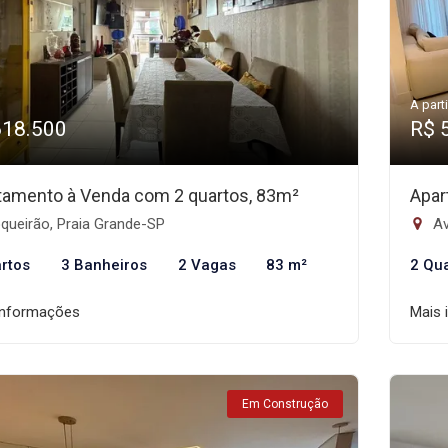
A parti
618.500
R$ 
tamento à Venda com 2 quartos, 83m²
Apar
queirão, Praia Grande-SP
Av
rtos
3 Banheiros
2 Vagas
83 m²
2 Qu
informações
Mais 
Em Construção