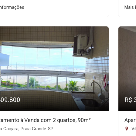
informações
Mais 
409.800
R$ 
tamento à Venda com 2 quartos, 90m²
Apar
a Caiçara, Praia Grande-SP
Vi