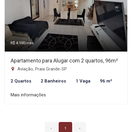
R$ 4.100
/mês
Apartamento para Alugar com 2 quartos, 96m²
Aviação, Praia Grande-SP
2 Quartos
2 Banheiros
1 Vaga
96 m²
Mais informações
‹
1
›