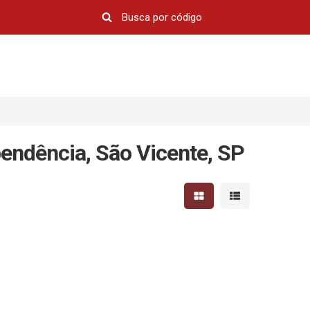
endência, São Vicente, SP
Mostrar resultados em 
Mostrar resultad