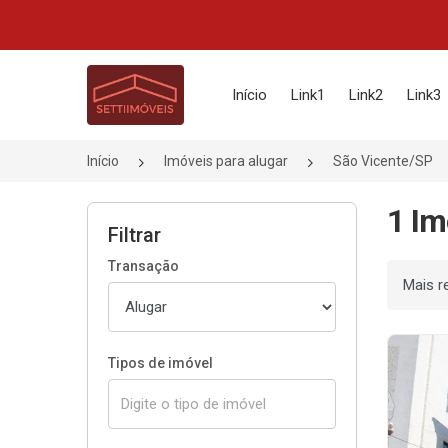
Página inicial
Início
Link1
Link2
Link3
Início
Imóveis para alugar
São Vicente/SP
1 Im
Filtrar
Transação
Ordenar
Tipos de imóvel