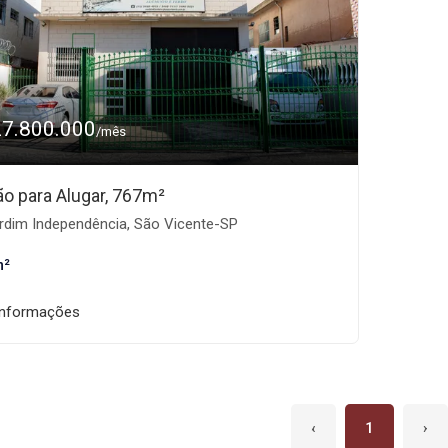
27.800.000
/mês
ão para Alugar, 767m²
rdim Independência, São Vicente-SP
m²
informações
‹
1
›