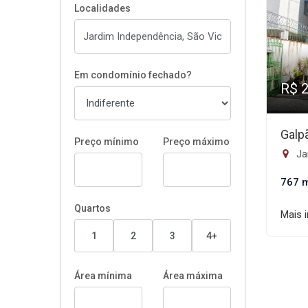
Localidades
Em condomínio fechado?
R$ 
Galp
Preço mínimo
Preço máximo
Ja
767 
Quartos
Mais 
1
2
3
4+
Área mínima
Área máxima